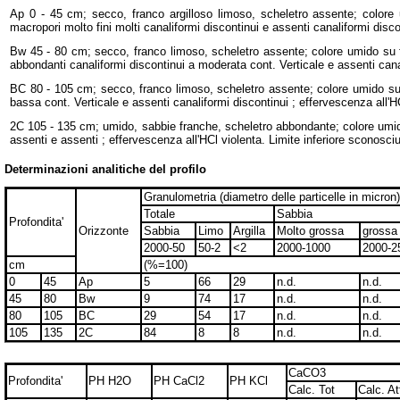
Ap 0 - 45 cm; secco, franco argilloso limoso, scheletro assente; colore 
macropori molto fini molti canaliformi discontinui e assenti canaliformi discon
Bw 45 - 80 cm; secco, franco limoso, scheletro assente; colore umido su fa
abbondanti canaliformi discontinui a moderata cont. Verticale e assenti canali
BC 80 - 105 cm; secco, franco limoso, scheletro assente; colore umido su 
bassa cont. Verticale e assenti canaliformi discontinui ; effervescenza all'HC
2C 105 - 135 cm; umido, sabbie franche, scheletro abbondante; colore umido s
assenti e assenti ; effervescenza all'HCl violenta. Limite inferiore sconosci
Determinazioni analitiche del profilo
Granulometria (diametro delle particelle in micron)
Totale
Sabbia
Profondita'
Orizzonte
Sabbia
Limo
Argilla
Molto grossa
grossa
2000-50
50-2
<2
2000-1000
2000-2
cm
(%=100)
0
45
Ap
5
66
29
n.d.
n.d.
45
80
Bw
9
74
17
n.d.
n.d.
80
105
BC
29
54
17
n.d.
n.d.
105
135
2C
84
8
8
n.d.
n.d.
CaCO3
Profondita'
PH H2O
PH CaCl2
PH KCl
Calc. Tot
Calc. At