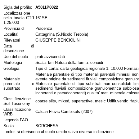
Sigla del profilo:
A5011P0022
Localizzazione
nella tavola CTR
161SE
1:25.000
Provincia di
Piacenza
Localita'
Cattagnina (S.Nicolò Trebbia)
Rilevatori
GIUSEPPE BENCIOLINI
Data di
descrizione
Uso del suolo
prati avvicendati
Morfologia
Scala: km Natura della forma: conoidi
Geologia
Tipo di carta: carta geologica regionale 1: 10.000 Forma
Materiale parentale di tipo materiali parentali minerali no
Materiale
avente origine da sedimenti fluviali composizione granulo
parentale e
Materiale parentale di tipo substrati non consolidati l
substrato
sedimenti fluviali composizione granulometrica sabbiosa
incoerenti e pseudocoerenti) qualita' mat. minerale calcar
Classificazione
coarse silty, mixed, superactive, mesic Udifluventic Hapl
Soil Taxonomy
Classificazione
Calcari Fluvic Cambisols (2007)
WRB
Legenda FAO
Suolo
BORGHESA
I colori si riferiscono al suolo umido salvo diversa indicazione