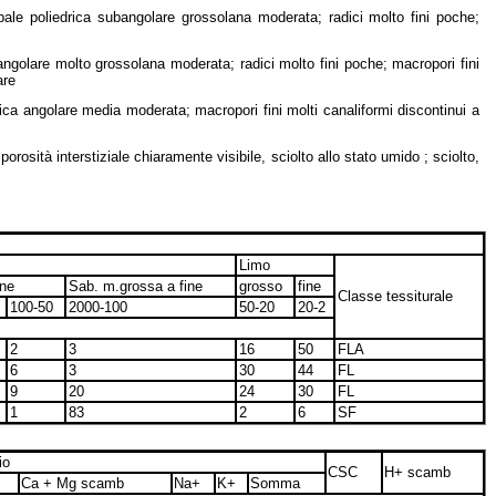
pale poliedrica subangolare grossolana moderata; radici molto fini poche;
bangolare molto grossolana moderata; radici molto fini poche;
macropori fini
are
drica angolare media moderata;
macropori fini molti canaliformi discontinui a
sità interstiziale chiaramente visibile, sciolto allo stato umido ; sciolto,
Limo
ine
Sab. m.grossa a fine
grosso
fine
Classe tessiturale
100-50
2000-100
50-20
20-2
2
3
16
50
FLA
6
3
30
44
FL
9
20
24
30
FL
1
83
2
6
SF
io
CSC
H+ scamb
Ca + Mg scamb
Na+
K+
Somma