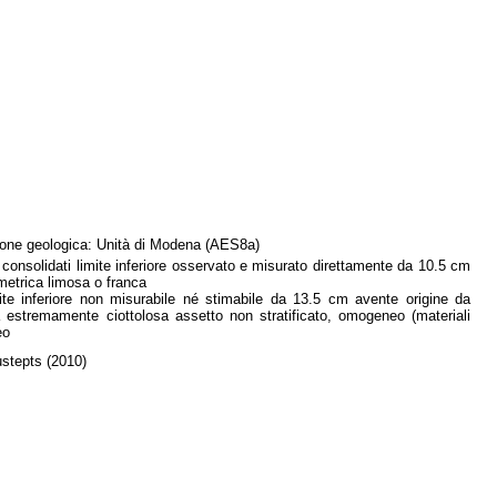
zione geologica: Unità di Modena (AES8a)
n consolidati limite inferiore osservato e misurato direttamente da 10.5 cm
metrica limosa o franca
imite inferiore non misurabile né stimabile da 13.5 cm avente origine da
 estremamente ciottolosa assetto non stratificato, omogeneo (materiali
eo
ustepts (2010)