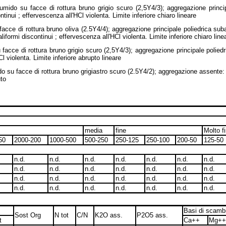
umido su facce di rottura bruno grigio scuro (2,5Y4/3); aggregazione princi
tinui ; effervescenza all'HCl violenta. Limite inferiore chiaro lineare
cce di rottura bruno oliva (2.5Y4/4); aggregazione principale poliedrica su
formi discontinui ; effervescenza all'HCl violenta. Limite inferiore chiaro line
facce di rottura bruno grigio scuro (2,5Y4/3); aggregazione principale polie
l violenta. Limite inferiore abrupto lineare
u facce di rottura bruno grigiastro scuro (2.5Y4/2); aggregazione assente: poro
uto
media
fine
Molto f
50
2000-200
1000-500
500-250
250-125
250-100
200-50
125-50
n.d.
n.d.
n.d.
n.d.
n.d.
n.d.
n.d.
n.d.
n.d.
n.d.
n.d.
n.d.
n.d.
n.d.
n.d.
n.d.
n.d.
n.d.
n.d.
n.d.
n.d.
n.d.
n.d.
n.d.
n.d.
n.d.
n.d.
n.d.
Basi di scamb
Sost Org
N tot
C/N
K2O ass.
P2O5 ass.
t
Ca++
Mg++